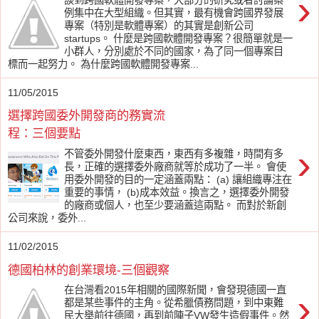
›
例集中在大型組織。但其實，最有機會跨國界發展
專案（特別是軟體專案）的其實是創新公司
startups。 什麼是跨國軟體開發專案？很簡單就是一
小群人，分別處於不同的國家，為了同一個專案目
標而一起努力。 為什麼跨國軟體開發專案...
11/05/2015
選擇跨國委外開發商的務實流
程：三個要點
›
不管委外開發什麼東西，東西有多複雜，時間有多
長，正確的選擇委外廠商就等於成功了一半。 會使
用委外開發的目的一定涵蓋兩點： (a) 讓組織專注在
重要的事情， (b)成本效益。換言之，選擇委外開發
的廠商或個人，也至少要涵蓋這兩點。 而對於新創
公司來說，委外...
11/02/2015
德國柏林的創業環境-三個觀察
在台灣看2015年相關的國際新聞，會發現德國一直
›
都是某些事件的主角。從希臘債務問題，到中東難
民大舉前往德國，再到前陣子VW發生造假事件。然