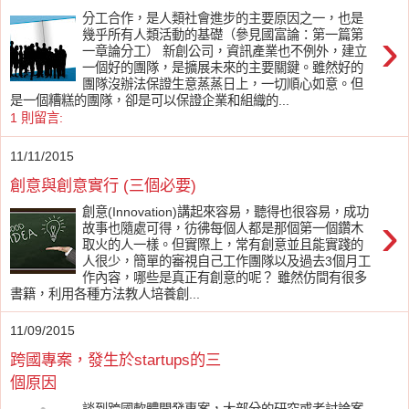
分工合作，是人類社會進步的主要原因之一，也是
›
幾乎所有人類活動的基礎（參見國富論：第一篇第
一章論分工） 新創公司，資訊產業也不例外，建立
一個好的團隊，是擴展未來的主要關鍵。雖然好的
團隊沒辦法保證生意蒸蒸日上，一切順心如意。但
是一個糟糕的團隊，卻是可以保證企業和組織的...
1 則留言:
11/11/2015
創意與創意實行 (三個必要)
創意(Innovation)講起來容易，聽得也很容易，成功
›
故事也隨處可得，彷彿每個人都是那個第一個鑽木
取火的人一樣。但實際上，常有創意並且能實踐的
人很少，簡單的審視自己工作團隊以及過去3個月工
作內容，哪些是真正有創意的呢？ 雖然仿間有很多
書籍，利用各種方法教人培養創...
11/09/2015
跨國專案，發生於startups的三
個原因
談到跨國軟體開發專案，大部分的研究或者討論案