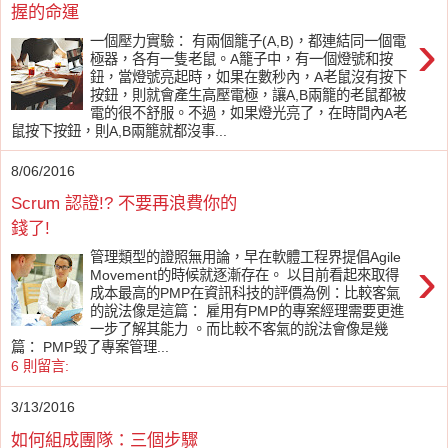
握的命運
›
一個壓力實驗： 有兩個籠子(A,B)，都連結同一個電
極器，各有一隻老鼠。A籠子中，有一個燈號和按
鈕，當燈號亮起時，如果在數秒內，A老鼠沒有按下
按鈕，則就會產生高壓電極，讓A,B兩籠的老鼠都被
電的很不舒服。不過，如果燈光亮了，在時間內A老
鼠按下按鈕，則A,B兩籠就都沒事...
8/06/2016
Scrum 認證!? 不要再浪費你的
錢了!
›
管理類型的證照無用論，早在軟體工程界提倡Agile
Movement的時候就逐漸存在。 以目前看起來取得
成本最高的PMP在資訊科技的評價為例：比較客氣
的說法像是這篇： 雇用有PMP的專案經理需要更進
一步了解其能力 。而比較不客氣的說法會像是幾
篇： PMP毀了專案管理...
6 則留言:
3/13/2016
如何組成團隊：三個步驟