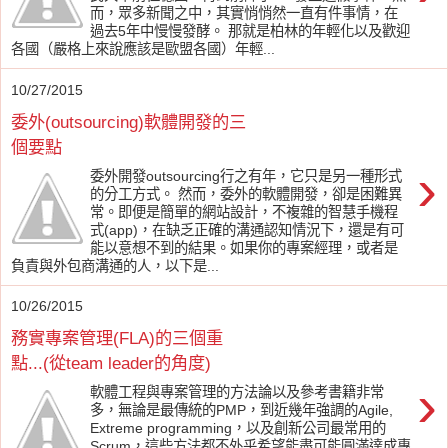
而，眾多新聞之中，其實悄悄然一直有件事情，在
過去5年中慢慢發酵。 那就是柏林的年輕化以及歡迎
各國（嚴格上來說應該是歐盟各國）年輕...
10/27/2015
委外(outsourcing)軟體開發的三
個要點
›
委外開發outsourcing行之有年，它只是另一種形式
的分工方式。 然而，委外的軟體開發，卻是困難異
常。即便是簡單的網站設計，不複雜的智慧手機程
式(app)，在缺乏正確的溝通認知情況下，還是有可
能以意想不到的結果。如果你的專案經理，或者是
負責與外包商溝通的人，以下是...
10/26/2015
務實專案管理(FLA)的三個重
點...(從team leader的角度)
›
軟體工程與專案管理的方法論以及參考書籍非常
多，無論是最傳統的PMP，到近幾年強調的Agile,
Extreme programming，以及創新公司最常用的
Scrum，這些方法都不外乎希望能盡可能圓滿達成專