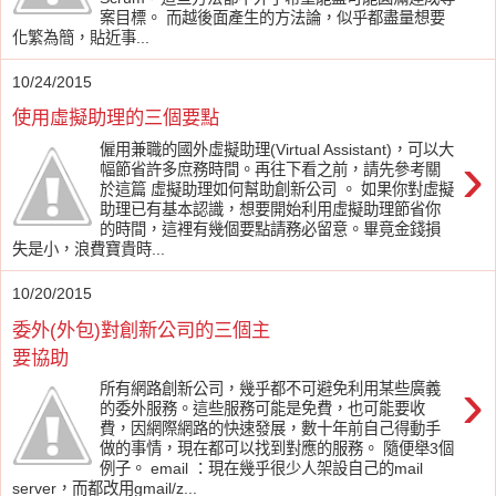
案目標。 而越後面產生的方法論，似乎都盡量想要
化繁為簡，貼近事...
10/24/2015
使用虛擬助理的三個要點
僱用兼職的國外虛擬助理(Virtual Assistant)，可以大
›
幅節省許多庶務時間。再往下看之前，請先參考關
於這篇 虛擬助理如何幫助創新公司 。 如果你對虛擬
助理已有基本認識，想要開始利用虛擬助理節省你
的時間，這裡有幾個要點請務必留意。畢竟金錢損
失是小，浪費寶貴時...
10/20/2015
委外(外包)對創新公司的三個主
要協助
›
所有網路創新公司，幾乎都不可避免利用某些廣義
的委外服務。這些服務可能是免費，也可能要收
費，因網際網路的快速發展，數十年前自己得動手
做的事情，現在都可以找到對應的服務。 隨便舉3個
例子。 email ：現在幾乎很少人架設自己的mail
server，而都改用gmail/z...