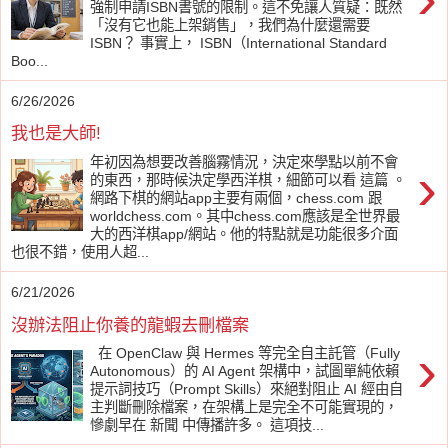
強制申請ISBN書號的限制。這不免讓人質疑：既然
「沒有它也能上架銷售」，我們為什麼還需要
ISBN？ 事實上， ISBN（International Standard
Boo...
6/26/2026
我也是大師!
年初因為想要改善腦霧情況，決定來學點以前不會
›
的東西，那時候決定學西洋棋，細節可以看 這篇 。
網路下棋的網站app主要有兩個，chess.com 跟
worldchess.com。其中chess.com應該是全世界最
大的西洋棋app/網站。他的特點就是功能很多介面
也很不錯，使用人超...
6/21/2026
沒辦法阻止你養的龍蝦去刪檔案
›
在 OpenClaw 與 Hermes 等完全自主託管（Fully
Autonomous）的 AI Agent 架構中，試圖單純依賴
提示詞技巧（Prompt Skills）來絕對阻止 AI 經由自
主判斷刪除檔案，在架構上是完全不可能實現的，
慘劇早在 新聞 中傳播許多。 這項技...