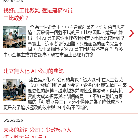
5/29/2026
找好員工比較難 還是建構AI員
工比較難？
›
作為一個企業主、小主管或創業者，你是否曾思考
過：要雇傭一個還不錯的員工比較困難，還是訓練
出一個 AI 員工幫你處理各種固定的事情比較困難？
事實上，這兩者都很困難，只是面臨的面向完全不
同。 為什麼通用型的 AI 員工目前還不存在？ 許多
中小企業主或許會認為，現在市面上已經有許多...
建立無人化 AI 公司的典範
建立無人化 AI 公司的典範：智人週刊 在人工智慧
›
（AI）發展日新月異的今天，企業的組織架構正迎來
歷史性的翻轉。越來越多前瞻性企業發現，與其耗
費龐大成本招募與培訓傳統員工，不如主動培育專
屬的「AI 機器員工」。這不僅僅是為了降低成本，
更是為了追求極致的效率與 24 小時不間斷的...
5/26/2026
未來的新創公司：少數核心人
類，與大量 AI 員工