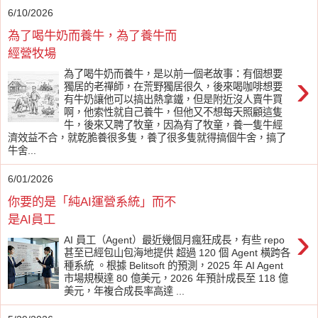
6/10/2026
為了喝牛奶而養牛，為了養牛而
經營牧場
›
為了喝牛奶而養牛，是以前一個老故事：有個想要
獨居的老禪師，在荒野獨居很久，後來喝咖啡想要
有牛奶讓他可以搞出熱拿鐵，但是附近沒人賣牛買
啊，他索性就自己養牛，但他又不想每天照顧這隻
牛，後來又聘了牧童，因為有了牧童，養一隻牛經
濟效益不合，就乾脆養很多隻，養了很多隻就得搞個牛舍，搞了
牛舍...
6/01/2026
你要的是「純AI運營系統」而不
是AI員工
›
AI 員工（Agent）最近幾個月瘋狂成長，有些 repo
甚至已經包山包海地提供 超過 120 個 Agent 橫跨各
種系統 。根據 Belitsoft 的預測，2025 年 AI Agent
市場規模達 80 億美元，2026 年預計成長至 118 億
美元，年複合成長率高達 ...