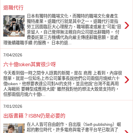
退職代行
日本有獨特的職場文化，而獨特的職場文化會產生
›
獨特產業。退職代行就是其中之一。退職代行是指
勞工因面臨巨大心理壓力、職場霸凌或雇主"可能"惡
意留人，自己覺得無法親自向公司提出辭職時， 付
費委託第三方機構代為向雇主傳達辭職意願，並處
理後續離職手續 的服務。 日本的退...
7/04/2026
六十億token其實很少呀
›
今天看到個一時之間令人訝異的新聞，是在 商周 上看到，內容很
簡單，就是一位知名上市公司董事長說他們公司兩個月燒掉六十
億token，他想要表達公司對AI的支持，並且他說"台灣不能再用
人海戰術 要轉型成應用大國" 雖然我對他的想法大致是支持的，
但那兩個月燒六十億t...
7/01/2026
出版書籍？ISBN仍是必要的
在人人皆可自由創作、自出版（Self-publishing）崛
›
起的數位時代，許多電商與電子書平台早已取消了