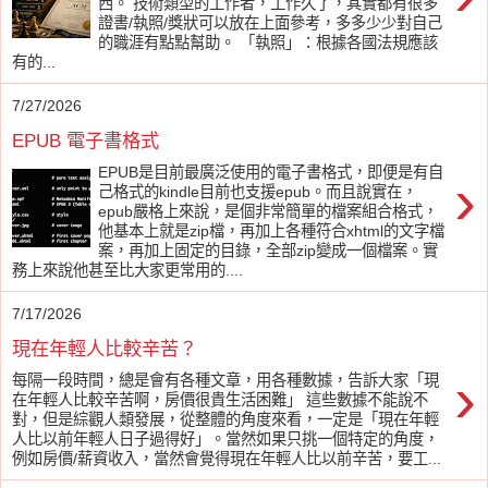
西。 技術類型的工作者，工作久了，其實都有很多
證書/執照/獎狀可以放在上面參考，多多少少對自己
的職涯有點點幫助。 「執照」：根據各國法規應該
有的...
7/27/2026
EPUB 電子書格式
EPUB是目前最廣泛使用的電子書格式，即便是有自
›
己格式的kindle目前也支援epub。而且說實在，
epub嚴格上來說，是個非常簡單的檔案組合格式，
他基本上就是zip檔，再加上各種符合xhtml的文字檔
案，再加上固定的目錄，全部zip變成一個檔案。實
務上來說他甚至比大家更常用的....
7/17/2026
現在年輕人比較辛苦？
›
每隔一段時間，總是會有各種文章，用各種數據，告訴大家「現
在年輕人比較辛苦啊，房價很貴生活困難」 這些數據不能說不
對，但是綜觀人類發展，從整體的角度來看，一定是「現在年輕
人比以前年輕人日子過得好」。當然如果只挑一個特定的角度，
例如房價/薪資收入，當然會覺得現在年輕人比以前辛苦，要工...