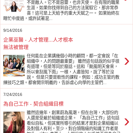
不是敵人。它不是惡靈，也非天使。 在有限的職業
生涯，如果你找得到自己的方法駕馭它，那非常恭
喜！這可是上天給予的重大天賦之一。 如果始終在
瞎忙中度過，或許試著混...
9/14/2016
企業巫醫 - 人才管理...人才根本
無法被管理
›
任何能在企業講幾個小時的顧問，都一定會說「在
組織中，人的問題最重要」 雖然這句話說的似乎很
有道理，但是等同於廢話。這和「颱風明天會來，
所以會刮風下雨」一樣，人盡皆知，說了等於沒
說。 但是只要是軟性的課程，例如：成功主管的教
練技巧之類。都會開宗明義的，告訴虛心向學的主管們...
7/24/2016
為自己工作 - 契合組織目標
雖然這幾年，創業蔚為風潮，但在台灣，大部份的
›
人還是受雇於組織或企業。 「為自己工作」這句話
看似自私，但其實所導引的結果才是對企業組織以
及對個人有利。至少，對白領階級的知識工作者是