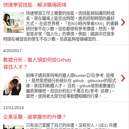
快速學習技能 - 解決職場困境
快速學習工作上需要的技能，而技能與知識同時成
›
長，是在職場上能空出時間，進而控制時間的最好
方式。 在這世界裡，「在N小時內學會XXX」的書籍
研討會不在少數。這些都很有參考價值，然而，學
習是非常「個人化」的事情。例如：國高中花很多
時間在補習班的學生不在少數，但真能夠發揮補習的...
4/20/2017
數據分析 - 獵人頭如何從Github
尋找人才？
›
前陣子遇到某特殊的獵人頭hunter公司(參考: 這裡
)，竟然是透過分析統計在 github , gitbucket的程式
庫，來找到軟體人才。 目前，github使用者數量仍
屬商業機密，但估計約在2千萬左右(參考: 這裡 )。
當然，使用者大部分從事軟體相關的行業。 ...
12/31/2016
企業巫醫 - 誰掌握你的升遷？
只有自己掌握了自己的命運。沒有別人。(註1) 升遷