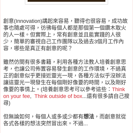
創意(Innovation)講起來容易，聽得也很容易，成功故
事也隨處可得，彷彿每個人都是那個第一個鑽木取火
的人一樣。但實際上，常有創意並且能實踐的人很
少，簡單的審視自己工作團隊以及過去3個月工作內
容，哪些是真正有創意的呢？
雖然仿間有很多書籍，利用各種方法教人培養創意思
考，也讓公司佈置容易發生創意的工作環境，不過真
正的創意似乎更接近靈光一現，各種方法似乎沒辦法
讓這靈光一現發生在每個剛好像要的時間，以及剛好
像要的事情上。(培養創意思考可以參考這些：
Think
on your fee
,
Think outside of box
...還有很多請自己搜
尋)
但無論如何，每個人或多或少都有
想法
，而創意就從
各式各樣的想法突然冒出來。不過...