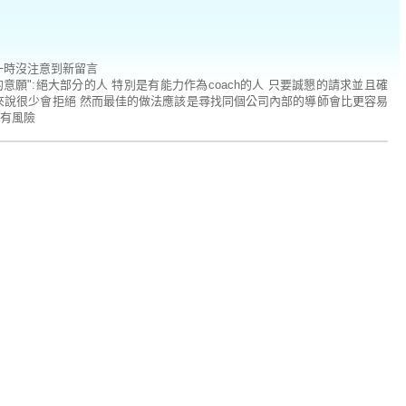
一時沒注意到新留言
你的意願":絕大部分的人 特別是有能力作為coach的人 只要誠懇的請求並且確
來說很少會拒絕 然而最佳的做法應該是尋找同個公司內部的導師會比更容易
有風險