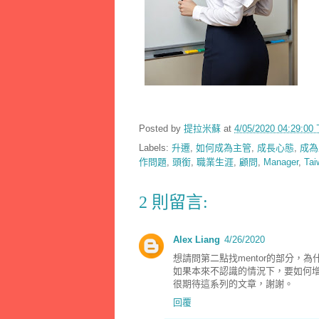
Posted by
提拉米蘇
at
4/05/2020 04:29:0
Labels:
升遷
,
如何成為主管
,
成長心態
,
成為
作問題
,
頭銜
,
職業生涯
,
顧問
,
Manager
,
Tai
2 則留言:
Alex Liang
4/26/2020
想請問第二點找mentor的部分，
如果本來不認識的情況下，要如何增加
很期待這系列的文章，謝謝。
回覆