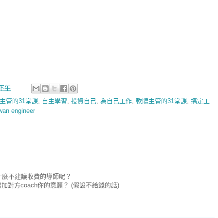
0 下午
主管的31堂課
,
自主學習
,
投資自己
,
為自己工作
,
軟體主管的31堂課
,
搞定工
wan engineer
為什麼不建議收費的導師呢？
對方coach你的意願？ (假設不給錢的話)