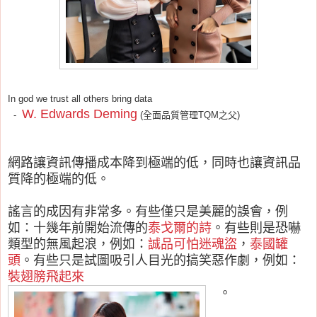
In god we trust all others bring data
W. Edwards Deming
-
(全面品質管理TQM之父)
網路讓資訊傳播成本降到極端的低，同時也讓資訊品
質降的極端的低。
謠言的成因有非常多。有些僅只是美麗的誤會，例
如：十幾年前開始流傳的
泰戈爾的詩
。有些則是恐嚇
類型的無風起浪，例如：
誠品可怕迷魂盜
，
泰國罐
頭
。有些只是試圖吸引人目光的搞笑惡作劇，例如：
裝翅膀飛起來
。