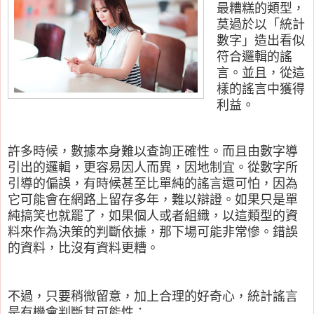
最糟糕的類型，
莫過於以「統計
數字」造出看似
符合邏輯的謠
言。並且，從這
樣的謠言中獲得
利益。
許多時候，數據本身難以查詢正確性。而且由數字導
引出的邏輯，更容易因人而異，因地制宜。從數字所
引導的偏誤，有時候甚至比單純的謠言還可怕，因為
它可能會在網路上留存多年，難以辯證。如果只是單
純搞笑也就罷了，如果個人或者組織，以這類型的資
料來作為決策的判斷依據，那下場可能非常慘。錯誤
的資料，比沒有資料更糟。
不過，只要稍微留意，加上合理的好奇心，統計謠言
是有機會判斷其可能性：