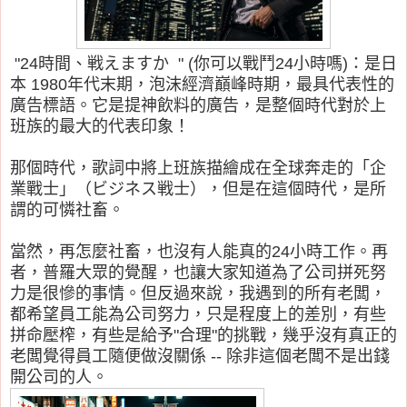
"24時間、戦えますか " (你可以戰鬥24小時嗎)：是日
本
1980年代末期，泡
沫經濟巔峰時期，
最具代表性的
廣告標語。它是提神飲料的廣告，是整個時代對於上
班族的最大的代表印象！
那個時代，歌詞中將上班族描繪成在全球奔走的「企
業戰士」（ビジネス戦士），但是在這個時代，是所
謂的可憐社畜。
當然，再怎麼社畜，也沒有人能真的24小時工作。再
者，普羅大眾的覺醒，也讓大家知道為了公司拼死努
力是很慘的事情。但反過來說，我遇到的所有老闆，
都希望員工能為公司努力，只是程度上的差別，有些
拼命壓榨，有些是給予"合理"的挑戰，幾乎沒有真正的
老闆覺得員工隨便做沒關係 -- 除非這個老闆不是出錢
開公司的人。