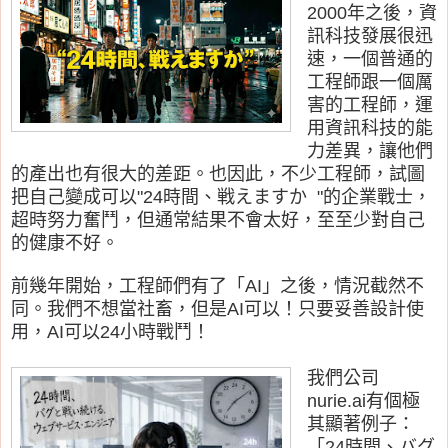
2000年之後，資
訊科技發展很迅
速，一個普通的
工程師跟一個厲
害的工程師，運
用資訊科技的能
力差異，讓他們
的產出也有很大的差距。也因此，不少工程師，試圖
把自己變成可以"24時間、戦えますか "的企業戰士，
超時努力奮鬥，但通常結果不會太好，至至少對自己
的健康不好。
前幾年開始，工程師們有了「AI」之後，情況截然不
同。我們不想當社畜，但是AI可以！只要妥善設計使
用，AI可以24小時戰鬥！
我們公司
nurie.ai有個極
其顯著例子：
「24時間、バグ