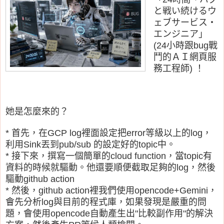
と戦い続けるウ
ェブサービス・
エンジニア」
(24小時跟bug戰
鬥的ＡＩ網頁服
務工程師) ！
她是怎麼來的？
* 首先，在GCP log裡面設定把error等級以上的log，
利用Sink丟到pub/sub 的設定好的topic中。
* 接下來，撰寫一個簡單的cloud function，當topic有
資料的時候就驅動。他還要順便截取足夠的log，然後
驅動github action
* 然後，github action裡我們使用opencode+Gemini，
會先分析log與目前的程式庫，如果發現是嚴重的問
題，會使用opencode自動產生出"比較副作用"的解決