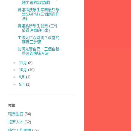
體主管的31堂課)
資訊科技學生畢業後只想
當SA/PM (三個創意作
法)
資訊系所學生就業 (三件
值得注意的小事)
工作太忙沒時間？改善的
務實三步驟
如何充實自己：三個自我
學習的快速方法
►
11月
(8)
►
10月
(10)
►
9月
(1)
►
5月
(1)
標籤
職業生涯
(64)
培育人才
(62)
搞定工作問題
(39)