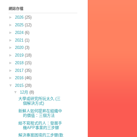
網誌存檔
►
2026
(25)
►
2025
(12)
►
2024
(6)
►
2021
(1)
►
2020
(3)
►
2019
(18)
►
2018
(15)
►
2017
(35)
►
2016
(46)
▼
2015
(28)
▼
12月
(8)
大學或研究所玩太久.(三
個解決方式)
新鮮人如何提昇在組織中
的價值：三個方法
給不寫程式的人：發展手
機APP事業的三步驟
解決專案困境的三步驟(軟