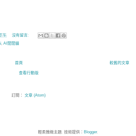
0 下午
沒有留言:
i
,
AI閒閒貓
首頁
較舊的文章
查看行動版
訂閱：
文章 (Atom)
輕柔雅緻主題. 技術提供：
Blogger
.