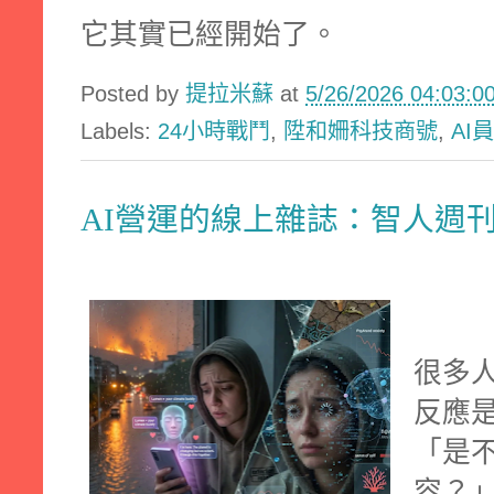
它其實已經開始了。
Posted by
提拉米蘇
at
5/26/2026 04:03:
Labels:
24小時戰鬥
,
陞和姍科技商號
,
AI
AI營運的線上雜誌：智人週
很多人
反應
「是
容？