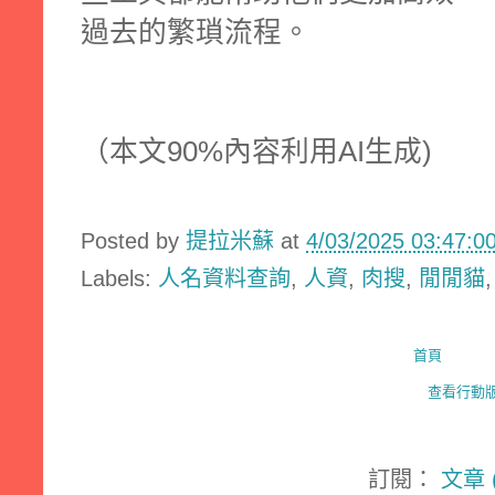
過去的繁瑣流程。
（本文90%內容利用AI生成)
Posted by
提拉米蘇
at
4/03/2025 03:47:
Labels:
人名資料查詢
,
人資
,
肉搜
,
閒閒貓
首頁
查看行動
訂閱：
文章 (