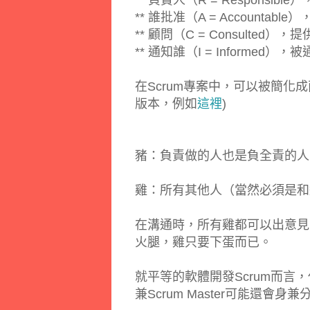
** 負責人（R = Responsibl
** 誰批准（A = Account
** 顧問（C = Consulted
** 通知誰（I = Inform
在Scrum專案中，可以被簡化
版本，例如
這裡
)
豬：負責做的人也是負全責的人
雞：所有其他人（當然必須是和
在溝通時，所有雞都可以出意見
火腿，雞只要下蛋而已。
就平等的軟體開發Scrum而
兼Scrum Master可能還