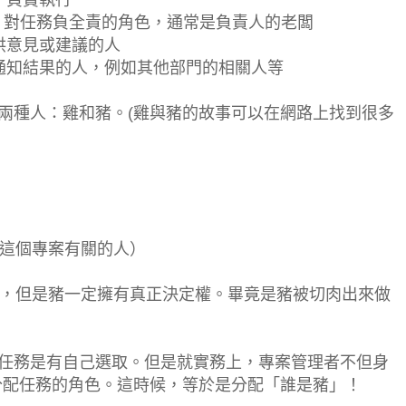
e），負責執行
able），對任務負全責的角色，通常是負責人的老闆
），提供意見或建議的人
ed），被通知結果的人，例如其他部門的相關人等
成兩種人：雞和豬。(雞與豬的故事可以在網路上找到很多
這個專案有關的人）
，但是豬一定擁有真正決定權。畢竟是豬被切肉出來做
言，任務是有自己選取。但是就實務上，專案管理者不但身
會身兼分配任務的角色。這時候，等於是分配「誰是豬」！