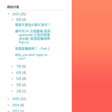
網誌存檔
▼
2026
(25)
▼
8月
(4)
懇請不要用AI幫忙寫作？
讓不同 AI 互相審稿:我用
opencode 打造的寫書
流水線 (寫書能賺錢嗎
Part-2)
寫書能賺錢嗎？ - Part-1
Why you don't reply to
me?
►
7月
(6)
►
6月
(4)
►
5月
(8)
►
3月
(2)
►
2月
(1)
►
2025
(12)
►
2024
(6)
►
2021
(1)