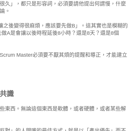
很久」，都只是形容詞，必須要請他提出何謂慢，什麼
論。
讓之後變得很麻煩，應該要先做B」。這其實也是模糊的
先做A是會讓以後時程延後8小時？還是8天？還是8個
rum Master必須要不厭其煩的提醒和導正，才能建立
本共識
些東西。無論這個東西是軟體，或者硬體，或者某些解
反對」的人閉嘴的最佳方式，就是以「產出優先」而不