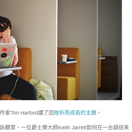
Tim Harford講了因
挫折而成長的主題
。
眾，一位爵士樂大師Keith Jarrett如何在一台誤送來