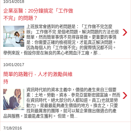
10/14/2018
企業巫醫：20分鐘搞定「工作做
不完」的問題？
›
上班族常會遇到的老問題是：「工作做不完怎麼
辦」 工作做不完 是個老問題，解決問題的方法也很
簡單，然而簡單事情不見得容易做。更重要的事情
是：你需要正確的檢視現況，才能真正解決問題。
因為每個人的「工作做不完」的實際情況都不同。
舉例來說，假設你是在無良的黑心老闆血汗工廠，那...
10/01/2017
簡單的路難行 - 人才的激勵與維
持
›
資訊時代前的資本主義中，價值的產生來自三個要
素：土地，勞動，資本 - 參見亞當斯密國富論。然而
在資訊時代，絕大部分的人都知道，員工(也就是勞
動力)，是最最能夠產生價值的地方。換言之，只要
找到最厲害的團隊，就可以幫企業做出做適合的產
品與服務，並最能產生獲利。 但是，簡...
7/18/2016