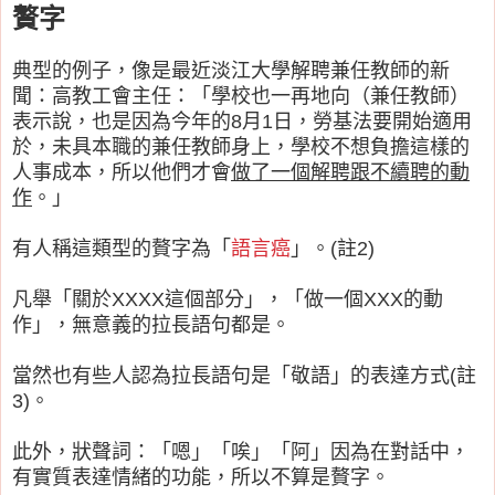
贅字
典型的例子，像是最近淡江大學解聘兼任教師的新
聞：高教工會主任：「學校也一再地向（兼任教師）
表示說，也是因為今年的8月1日，勞基法要開始適用
於，未具本職的兼任教師身上，學校不想負擔這樣的
人事成本，所以他們才會
做了一個解聘跟不續聘的動
作
。」
有人稱這類型的贅字為「
語言癌
」。(註2)
凡舉「關於XXXX這個部分」，「做一個XXX的動
作」，無意義的拉長語句都是。
當然也有些人認為拉長語句是「敬語」的表達方式(註
3)。
此外，狀聲詞：「嗯」「唉」「阿」因為在對話中，
有實質表達情緒的功能，所以不算是贅字。