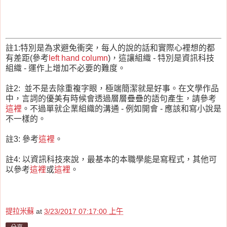
註1:特別是為求避免衝突，每人的說的話和實際心裡想的都
有差距(參考
left hand column
)，這讓組織 - 特別是資訊科技
組織 - 運作上增加不必要的難度。
註2: 並不是去除重複字眼，極端簡潔就是好事。在文學作品
中，言詞的優美有時候會透過層層疊疊的語句產生，請參考
這裡
。不過單就企業組織的溝通 - 例如開會 - 應該和寫小說是
不一樣的。
註3: 參考
這裡
。
註4: 以資訊科技來說，最基本的本職學能是寫程式，其他可
以參考
這裡
或
這裡
。
提拉米蘇
at
3/23/2017 07:17:00 上午