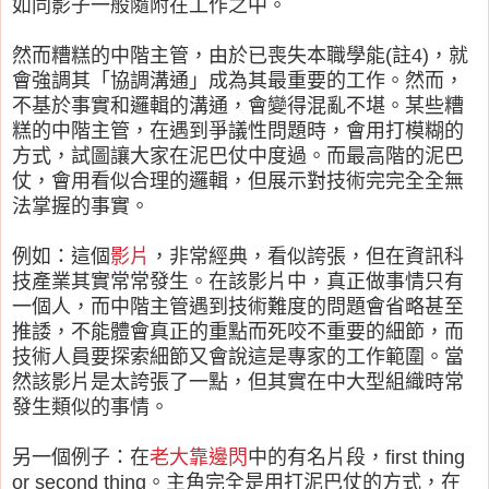
如同影子一般隨附在工作之中。
然而糟糕的中階主管，由於已喪失本職學能(註4)，就
會強調其「協調溝通」成為其最重要的工作。然而，
不基於事實和邏輯的溝通，會變得混亂不堪。某些糟
糕的中階主管，在遇到爭議性問題時，會用打模糊的
方式，試圖讓大家在泥巴仗中度過。而最高階的泥巴
仗，會用看似合理的邏輯，但展示對技術完完全全無
法掌握的事實。
例如：這個
影片
，非常經典，看似誇張，但在資訊科
技產業其實常常發生。在該影片中，真正做事情只有
一個人，而中階主管遇到技術難度的問題會省略甚至
推諉，不能體會真正的重點而死咬不重要的細節，而
技術人員要探索細節又會說這是專家的工作範圍。當
然該影片是太誇張了一點，但其實在中大型組織時常
發生類似的事情。
另一個例子：在
老大靠邊閃
中的有名片段，first thing
or second thing。主角完全是用打泥巴仗的方式，在