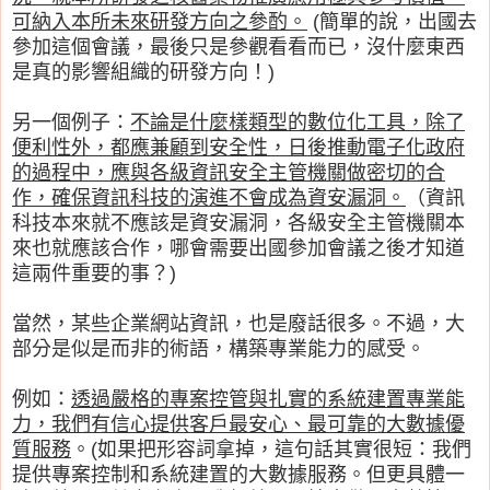
可納入本所未來研發方向之參酌。
(簡單的說，出國去
參加這個會議，最後只是參觀看看而已，沒什麼東西
是真的影響組織的研發方向！)
另一個例子：
不論是什麼樣類型的數位化工具，除了
便利性外，都應兼顧到安全性，日後推動電子化政府
的過程中，應與各級資訊安全主管機關做密切的合
作，確保資訊科技的演進不會成為資安漏洞。
（資訊
科技本來就不應該是資安漏洞，各級安全主管機關本
來也就應該合作，哪會需要出國參加會議之後才知道
這兩件重要的事？)
當然，某些企業網站資訊，也是廢話很多。不過，大
部分是似是而非的術語，構築專業能力的感受。
例如：
透過嚴格的專案控管與扎實的系統建置專業能
力，我們有信心提供客戶最安心、最可靠的大數據優
質服務
。(如果把形容詞拿掉，這句話其實很短：我們
提供專案控制和系統建置的大數據服務。但更具體一