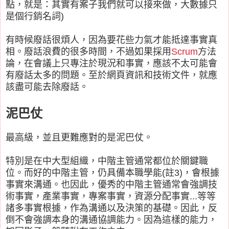
點，就是：其實有案子我們就可以接來做，大數據只
是個行銷名詞)
有時候廢話很煩人，因為要花些力氣才能抵達事實真
相。廢話浪費的很多時間，不過如果採用
Scrum
方法
論，在會議上只專注於現況和事實，應該不太可能會
有廢話太多的問題。至於網頁資訊和技術文件，就應
該盡可能去除廢話。
泥巴仗
最高級，並且更難應對的是泥巴仗。
特別是在中大型組織，中階主管通常都位於關鍵職
位。而好的中階主管，仍具備本職學能(註3)，會根據
事實來溝通。也因此，優秀的中階主管通常會強調技
術事實，產業事實，專案事實，資源分配事實...等等
諸多事實根據，作為溝通以及決策的基礎。因此，反
倒不會強調本身的溝通協調能力。因為這樣的能力，