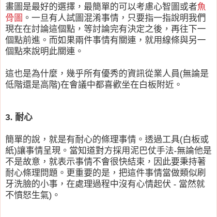
畫圖是最好的選擇，最簡單的可以考慮心智圖或者
魚
骨圖
。一旦有人試圖混淆事情，只要指一指說明我們
現在在討論這個點，等討論完有決定之後，再往下一
個點前進。而如果兩件事情有關連，就用線條與另一
個點來說明此關連。
這也是為什麼，幾乎所有優秀的資訊從業人員(無論是
低階還是高階)在會議中都喜歡坐在白板附近。
3. 耐心
簡單的說，就是有耐心的條理事情。透過工具(白板或
紙)讓事情呈現。當知道對方採用泥巴仗手法-無論他是
不是故意，就表示事情不會很快結束，因此要秉持著
耐心條理問題。更重要的是，把這件事情當做類似刷
牙洗臉的小事，在處理過程中沒有心情起伏 - 當然就
不憤怒生氣)。