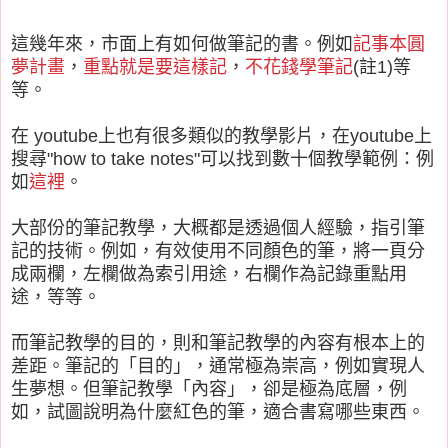
這幾年來，市面上有如何做筆記的書。例如
記事本圓
夢計畫
，
重點就是要這樣記
，
不花錢學筆記
(註1)等
等。
在 youtube上也有很多類似的教學影片，在youtube上
搜尋"how to take notes"可以找到數十個教學範例：例
如
這裡
。
大部份的筆記教學，大概都是透過個人經驗，指引筆
記的技術。例如，有效使用不同顏色的筆，將一頁分
成兩欄，左欄做為索引用途，右欄作為記錄重點用
途，等等。
而筆記教學的目的，則和筆記教學的內容有根本上的
差距。筆記的「目的」，通常極為崇高，例如實現人
生夢想。但筆記教學「內容」，卻是極為底層，例
如，試圖說明為什麼紅色的筆，適合書寫哪些東西。